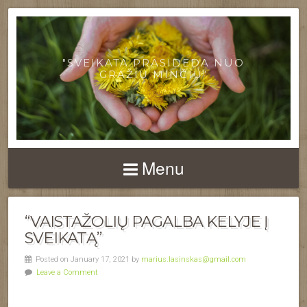
"SVEIKATA PRASIDEDA NUO
GRAŽIŲ MINČIŲ"
Menu
“VAISTAŽOLIŲ PAGALBA KELYJE Į
SVEIKATĄ”
Posted on January 17, 2021 by
marius.lasinskas@gmail.com
Leave a Comment