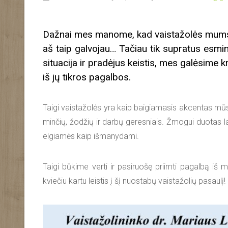
Dažnai mes manome, kad vaistažolės mums tu
aš taip galvojau… Tačiau tik supratus esmi
situacija ir pradėjus keistis, mes galėsime 
iš jų tikros pagalbos.
Taigi vaistažolės yra kaip baigiamasis akcentas mūsų
minčių, žodžių ir darbų geresniais. Žmogui duotas la
elgiamės kaip išmanydami.
Taigi būkime verti ir pasiruošę priimti pagalbą iš 
kviečiu kartu leistis į šį nuostabų vaistažolių pasaulį!