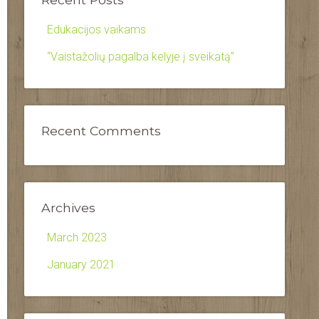
Edukacijos vaikams
“Vaistažolių pagalba kelyje į sveikatą”
Recent Comments
Archives
March 2023
January 2021