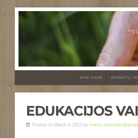
"S
APIE MANE
PASKAITŲ T
EDUKACIJOS VA
Posted on March 6, 2023 by
marius.lasinskas@gmai