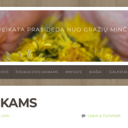
VEIKATA PRASIDEDA NUO GRAŽIŲ MINČ
EMOS
EDUKACIJOS VAIKAMS
KNYGOS
ĮRAŠAI
GALERIJ
IKAMS
l.com
Leave a Comment