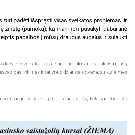
ri padėti išspręsti visas sveikatos problemas. Ir
nę žinutę (pamoką), ką man nori pasakyti dabartinė
kreiptis pagalbos į mūsų draugus augalus ir sulaukti
 kelyje į sveikatą. Jos neturi ir negali už mus pakeisti mūsų
isvas pasirinkimas ir tai yra didžiausia dovana, su kuria mes
mūsų draugų vaistažolių. O jos kiek galės, tiek pagelbės. Aš